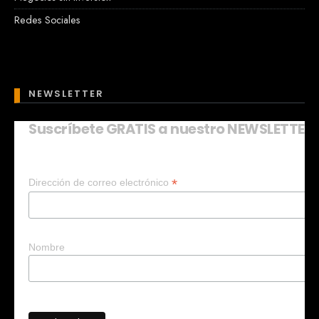
Redes Sociales
NEWSLETTER
Suscríbete GRATIS a nuestro NEWSLETTER
Mary
En línea
*
Dirección de correo electrónico
¡Hola!
Soy Mary tu asistente virtual.
¿Quieres que te ayude a crear un
negocio?
Nombre