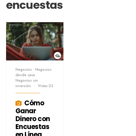
encuestas
Negocios
•
Negocios
desde casa
•
Negocios sin
inversión
•
Vistas:23
Cómo
Ganar
Dinero con
Encuestas
en Línea