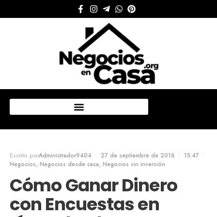
Mi cuenta
Escrito por
Administrador9404
•
27 de septiembre de 2016
•
15:47
•
Negocios
,
Negocios desde casa
,
Negocios sin inversión
Cómo Ganar Dinero
con Encuestas en