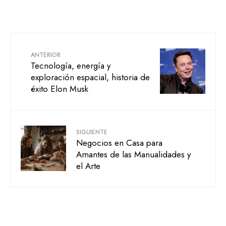
ANTERIOR
Tecnología, energía y
exploración espacial, historia de
éxito Elon Musk
SIGUIENTE
Negocios en Casa para
Amantes de las Manualidades y
el Arte