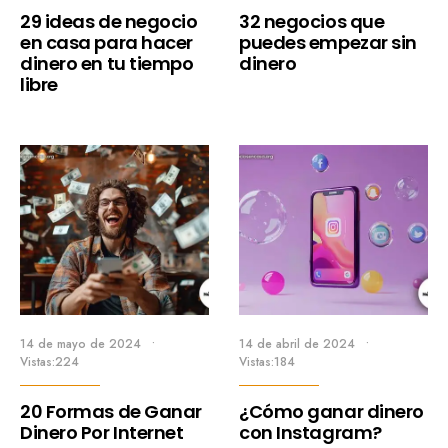
29 ideas de negocio
32 negocios que
en casa para hacer
puedes empezar sin
dinero en tu tiempo
dinero
libre
14 de mayo de 2024
•
14 de abril de 2024
•
Vistas:224
Vistas:184
20 Formas de Ganar
¿Cómo ganar dinero
Dinero Por Internet
con Instagram?