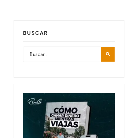
BUSCAR