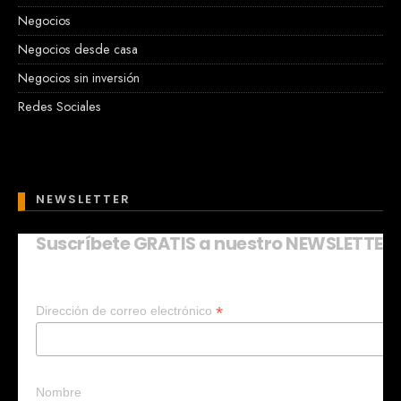
Negocios
Negocios desde casa
Negocios sin inversión
Redes Sociales
NEWSLETTER
Suscríbete GRATIS a nuestro NEWSLETTER
Mary
En línea
*
Dirección de correo electrónico
¡Hola!
Soy Mary tu asistente virtual.
¿Quieres que te ayude a crear un
negocio?
Nombre