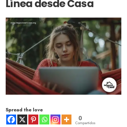
Línea desde Casa
Spread the love
0
Compartidos