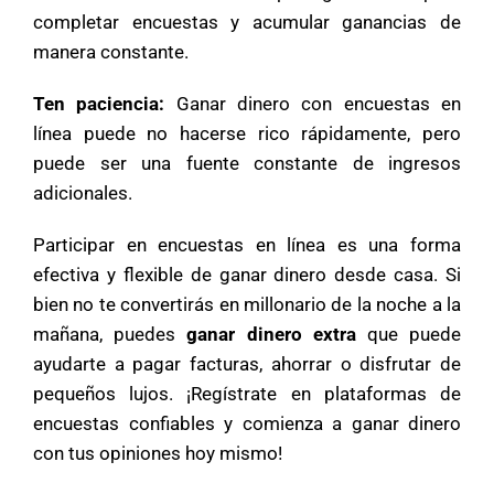
completar encuestas y acumular ganancias de
manera constante.
Ten paciencia:
Ganar dinero con encuestas en
línea puede no hacerse rico rápidamente, pero
puede ser una fuente constante de ingresos
adicionales.
Participar en encuestas en línea es una forma
efectiva y flexible de ganar dinero desde casa. Si
bien no te convertirás en millonario de la noche a la
mañana, puedes
ganar dinero extra
que puede
ayudarte a pagar facturas, ahorrar o disfrutar de
pequeños lujos. ¡Regístrate en plataformas de
encuestas confiables y comienza a ganar dinero
con tus opiniones hoy mismo!