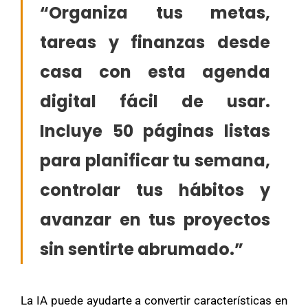
“Organiza tus metas,
tareas y finanzas desde
casa con esta agenda
digital fácil de usar.
Incluye 50 páginas listas
para planificar tu semana,
controlar tus hábitos y
Mary
avanzar en tus proyectos
En línea
sin sentirte abrumado.”
¡Hola!
Soy Mary tu asistente virtual.
¿Quieres que te ayude a crear un
negocio?
La IA puede ayudarte a convertir características en