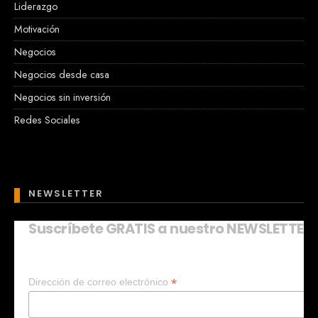
Liderazgo
Motivación
Negocios
Negocios desde casa
Negocios sin inversión
Redes Sociales
NEWSLETTER
Suscríbete GRATIS a nuestro NEWSLETTER
Mary
En línea
*
Dirección de correo electrónico
¡Hola!
Soy Mary tu asistente virtual.
¿Quieres que te ayude a crear un