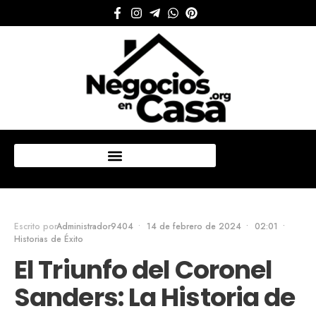
Mi cuenta
Escrito por
Administrador9404
•
14 de febrero de 2024
•
02:01
•
Historias de Éxito
El Triunfo del Coronel
Sanders: La Historia de