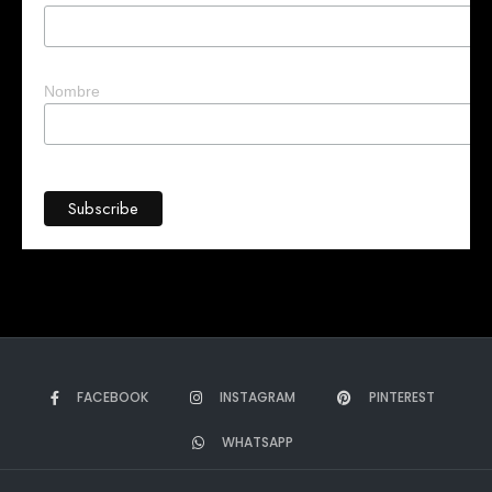
¡Hola!
Soy Mary tu asistente virtual.
¿Quieres que te ayude a crear un
negocio?
Nombre
FACEBOOK
INSTAGRAM
PINTEREST
WHATSAPP
➤