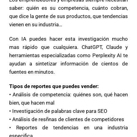
saber: quién es su competencia, cuánto cobran,
que dice la gente de sus productos, que tendencias
vienen en su industria…
Con IA puedes hacer esta investigación mucho
mas rápido que cualquiera. ChatGPT, Claude y
herramientas especializadas como Perplexity AI te
ayudan a sintetizar información de cientos de
fuentes en minutos.
Tipos de reportes que puedes vender:
Mary
• Análisis de competencia: quiénes son, qué hacen
En línea
bien, que hacen mal
• Investigación de palabras clave para SEO
¡Hola!
Soy Mary tu asistente virtual.
¿Quieres que te ayude a crear un
• Análisis de resñnas de clientes de competidores
negocio?
• Reportes de tendencias en una industria
especifica