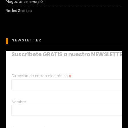
Negocios sin inversión
Redes Sociales
NEWSLETTER
Suscríbete GRATIS a nuestro NEWSLETTER
Mary
En línea
*
Dirección de correo electrónico
¡Hola!
Soy Mary tu asistente virtual.
¿Quieres que te ayude a crear un
negocio?
Nombre