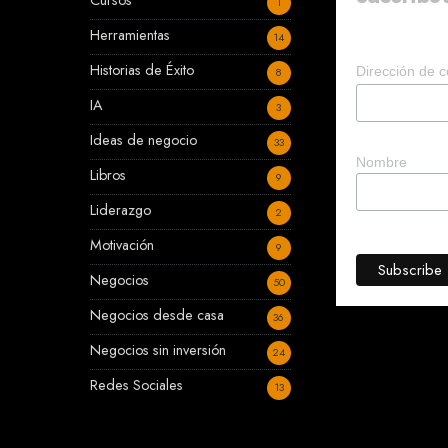
Cursos
1
Herramientas
14
Historias de Éxito
Dirección de c
8
IA
3
Ideas de negocio
33
Nombre
Libros
9
Liderazgo
2
Motivación
9
Negocios
50
Negocios desde casa
36
Negocios sin inversión
24
Redes Sociales
13