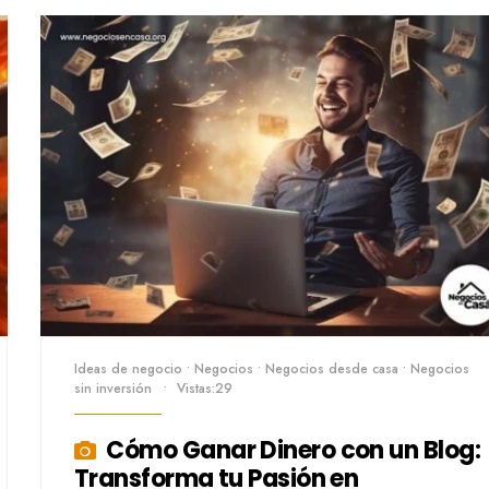
Ideas de negocio
•
Negocios
•
Negocios desde casa
•
Negocios
sin inversión
•
Vistas:29
Cómo Ganar Dinero con un Blog:
Transforma tu Pasión en