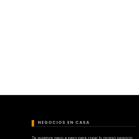
NEGOCIOS EN CASA
Te guiamos paso a paso para crear tu propio negocio