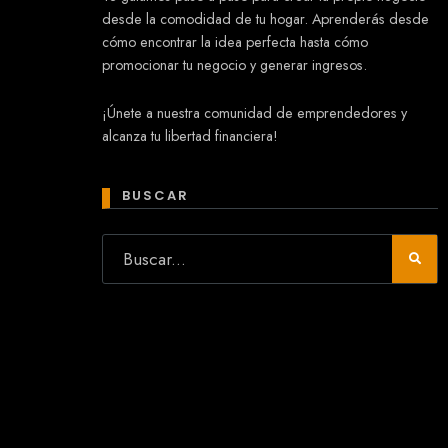
desde la comodidad de tu hogar. Aprenderás desde
cómo encontrar la idea perfecta hasta cómo
promocionar tu negocio y generar ingresos.
Mary
¡Únete a nuestra comunidad de emprendedores y
En línea
alcanza tu libertad financiera!
¡Hola!
Soy Mary tu asistente virtual.
¿Quieres que te ayude a crear un
BUSCAR
negocio?