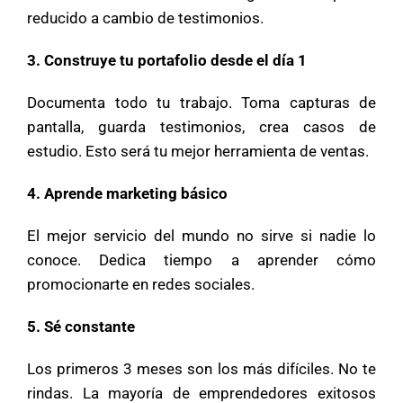
reducido a cambio de testimonios.
3. Construye tu portafolio desde el día 1
Documenta todo tu trabajo. Toma capturas de
pantalla, guarda testimonios, crea casos de
estudio. Esto será tu mejor herramienta de ventas.
4. Aprende marketing básico
El mejor servicio del mundo no sirve si nadie lo
conoce. Dedica tiempo a aprender cómo
Mary
promocionarte en redes sociales.
En línea
5. Sé constante
¡Hola!
Soy Mary tu asistente virtual.
¿Quieres que te ayude a crear un
negocio?
Los primeros 3 meses son los más difíciles. No te
rindas. La mayoría de emprendedores exitosos