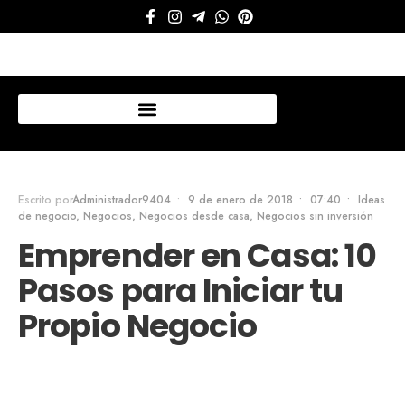
Mi cuenta
Escrito por
Administrador9404
•
9 de enero de 2018
•
07:40
•
Ideas
de negocio
,
Negocios
,
Negocios desde casa
,
Negocios sin inversión
Emprender en Casa: 10
Pasos para Iniciar tu
Propio Negocio