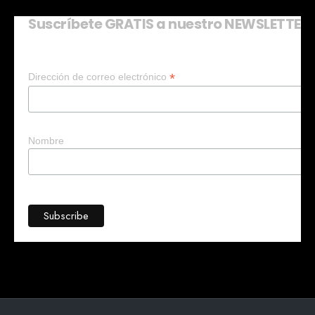
Suscríbete GRATIS a nuestro NEWSLETTER
Mary
En línea
*
Dirección de correo electrónico
¡Hola! 👋 Soy Mary tu asistente virtual.
🤖
¿Quieres que te ayude a crear un
negocio?
Nombre