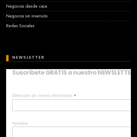
Negocios desde casa
Negocios sin inversión
Redes Sociales
NEWSLETTER
Suscríbete GRATIS a nuestro NEWSLETTER
Mary
En línea
*
Dirección de correo electrónico
¡Hola!
Soy Mary tu asistente virtual.
¿Quieres que te ayude a crear un
negocio?
Nombre