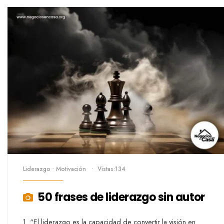
Liderazgo
•
Motivación
•
Vistas:134
50 frases de liderazgo sin autor
1. “El liderazgo es la capacidad de convertir la visión en