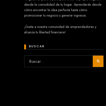
desde la comodidad de tu hogar. Aprenderás desde
cómo encontrar la idea perfecta hasta cómo
promocionar tu negocio y generar ingresos.
Mary
¡Únete a nuestra comunidad de emprendedores y
En línea
alcanza tu libertad financiera!
¡Hola!
Soy Mary tu asistente virtual.
¿Quieres que te ayude a crear un
BUSCAR
negocio?