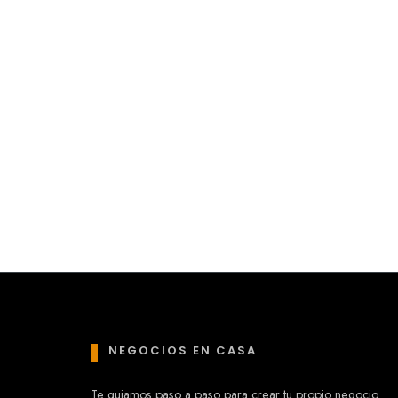
NEGOCIOS EN CASA
Te guiamos paso a paso para crear tu propio negocio