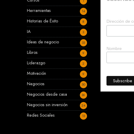
Cursos
1
Herramientas
14
Historias de Éxito
Dirección de c
8
IA
3
Ideas de negocio
33
Nombre
Libros
9
Liderazgo
2
Motivación
9
Negocios
50
Negocios desde casa
36
Negocios sin inversión
24
Redes Sociales
13