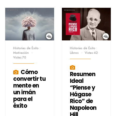
Historias de Éxito
•
Historias de Éxito
•
Motivación
•
Libros
•
Vistas:42
Vistas:70
Cómo
Resumen
convertir tu
Ideal
mente en
“Piense y
un imán
Hágase
para el
Rico” de
éxito
Napoleon
Hill