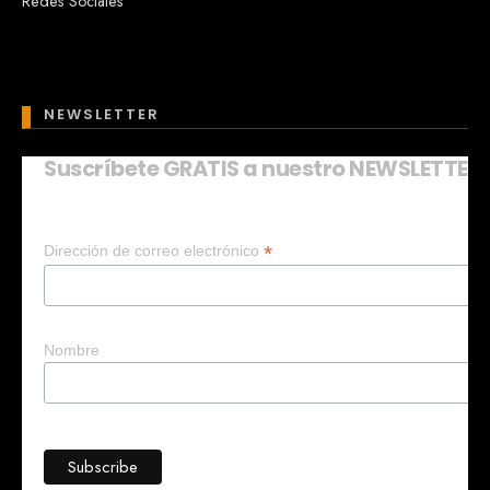
Redes Sociales
NEWSLETTER
Suscríbete GRATIS a nuestro NEWSLETTER
Mary
En línea
*
Dirección de correo electrónico
¡Hola!
Soy Mary tu asistente virtual.
¿Quieres que te ayude a crear un
negocio?
Nombre