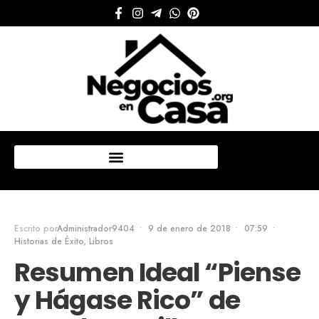
Mi cuenta
Escrito por
Administrador9404
•
9 de enero de 2018
•
07:59
•
Historias de Éxito
,
Libros
Resumen Ideal “Piense
y Hágase Rico” de