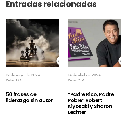
Entradas relacionadas
12 de mayo de 2024
•
14 de abril de 2024
•
Vistas:134
Vistas:219
50 frases de
“Padre Rico, Padre
liderazgo sin autor
Pobre” Robert
Kiyosaki y Sharon
Lechter