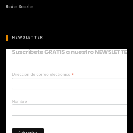
Redes Sociales
NEWSLETTER
Suscríbete GRATIS a nuestro NEWSLETTER
Mary
En línea
*
Dirección de correo electrónico
¡Hola!
Soy Mary tu asistente virtual.
¿Quieres que te ayude a crear un
negocio?
Nombre