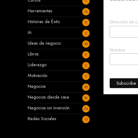
Cursos
1
Herramientas
14
Historias de Éxito
Dirección de c
8
IA
3
Ideas de negocio
33
Nombre
Libros
9
Liderazgo
2
Motivación
9
Negocios
50
Negocios desde casa
36
Negocios sin inversión
24
Redes Sociales
13