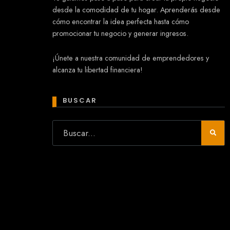
desde la comodidad de tu hogar. Aprenderás desde
cómo encontrar la idea perfecta hasta cómo
promocionar tu negocio y generar ingresos.
Mary
¡Únete a nuestra comunidad de emprendedores y
En línea
alcanza tu libertad financiera!
¡Hola!
Soy Mary tu asistente virtual.
¿Quieres que te ayude a crear un
BUSCAR
negocio?