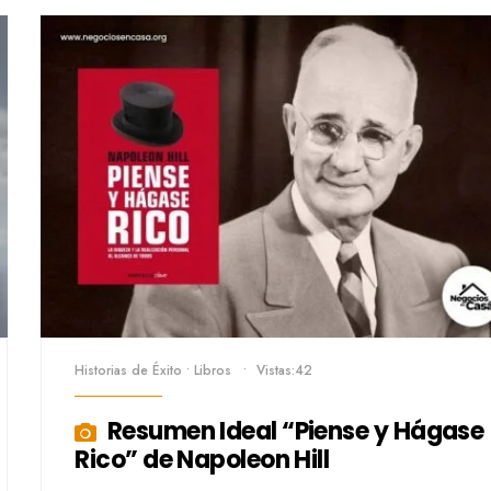
Historias de Éxito
•
Libros
•
Vistas:42
Resumen Ideal “Piense y Hágase
Rico” de Napoleon Hill