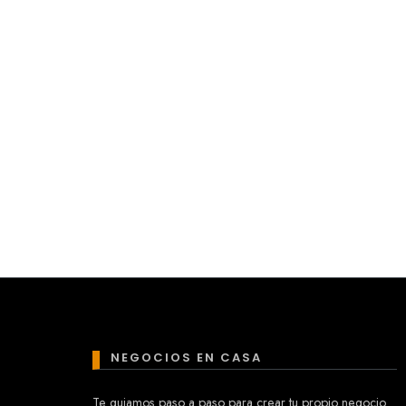
NEGOCIOS EN CASA
Te guiamos paso a paso para crear tu propio negocio