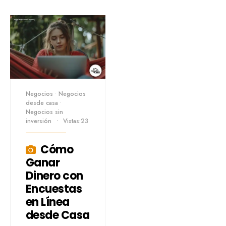
Negocios
•
Negocios
desde casa
•
Negocios sin
inversión
•
Vistas:23
Cómo
Ganar
Dinero con
Encuestas
en Línea
desde Casa