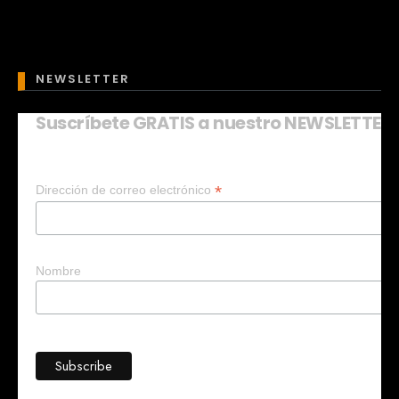
NEWSLETTER
Suscríbete GRATIS a nuestro NEWSLETTER
Mary
En línea
*
Dirección de correo electrónico
¡Hola!
Soy Mary tu asistente virtual.
¿Quieres que te ayude a crear un
negocio?
Nombre