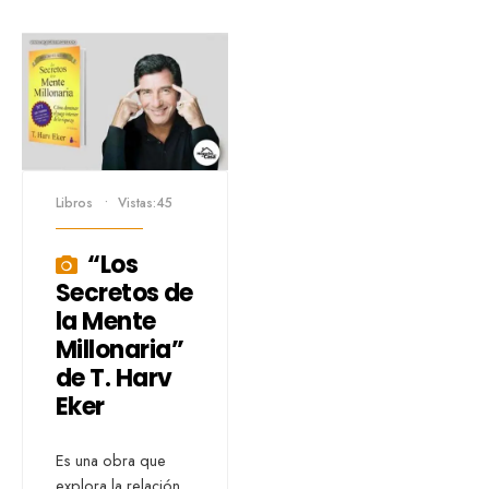
Libros
•
Vistas:45
“Los
Secretos de
la Mente
Millonaria”
de T. Harv
Eker
Es una obra que
explora la relación