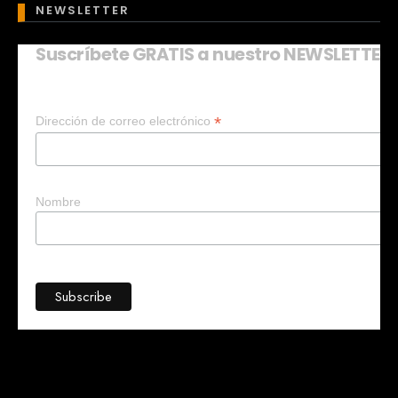
NEWSLETTER
Suscríbete GRATIS a nuestro NEWSLETTER
Mary
En línea
*
Dirección de correo electrónico
¡Hola!
Soy Mary tu asistente virtual.
¿Quieres que te ayude a crear un
negocio?
Nombre