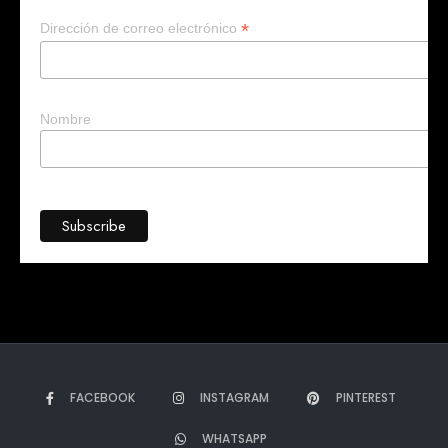
En línea
*
Dirección de correo electrónico
¡Hola!
Soy Mary tu asistente virtual.
¿Quieres que te ayude a crear un
negocio?
Nombre
FACEBOOK
INSTAGRAM
PINTEREST
WHATSAPP
➤