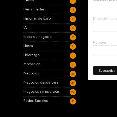
Cursos
1
Herramientas
14
Historias de Éxito
Dirección de c
8
IA
3
Ideas de negocio
33
Nombre
Libros
9
Liderazgo
2
Motivación
9
Negocios
50
Negocios desde casa
36
Negocios sin inversión
24
Redes Sociales
13