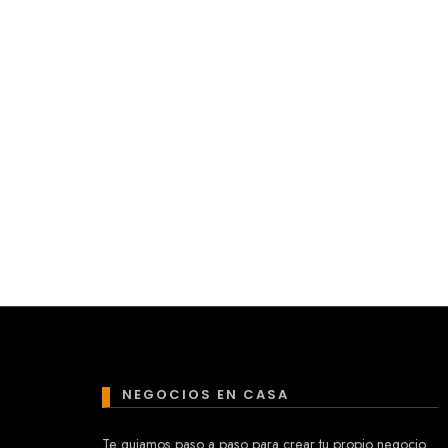
NEGOCIOS EN CASA
Te guiamos paso a paso para crear tu propio negocio