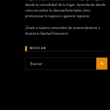
desde la comodidad de tu hogar. Aprenderás desde
cómo encontrar la idea perfecta hasta cómo
promocionar tu negocio y generar ingresos.
Mary
¡Únete a nuestra comunidad de emprendedores y
En línea
alcanza tu libertad financiera!
¡Hola!
Soy Mary tu asistente virtual.
¿Quieres que te ayude a crear un
BUSCAR
negocio?