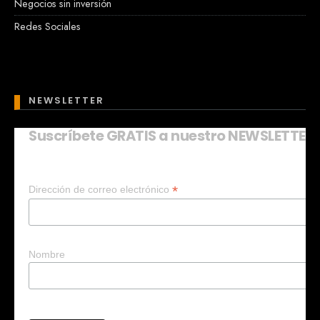
Negocios sin inversión
Redes Sociales
NEWSLETTER
Suscríbete GRATIS a nuestro NEWSLETTER
Mary
En línea
*
Dirección de correo electrónico
¡Hola!
Soy Mary tu asistente virtual.
¿Quieres que te ayude a crear un
negocio?
Nombre