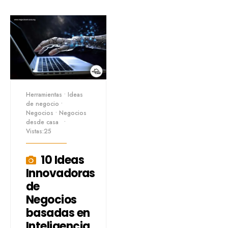
Herramientas
•
Ideas
de negocio
•
Negocios
•
Negocios
desde casa
•
Vistas:25
10 Ideas
Innovadoras
de
Negocios
basadas en
Inteligencia