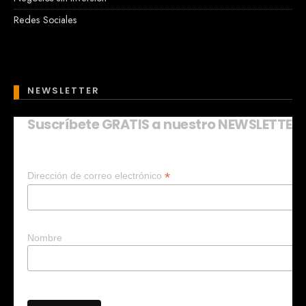
Redes Sociales
NEWSLETTER
Suscríbete GRATIS a nuestro NEWSLETTER
Mary
En línea
*
Dirección de correo electrónico
¡Hola!
Soy Mary tu asistente virtual.
¿Quieres que te ayude a crear un
negocio?
Nombre