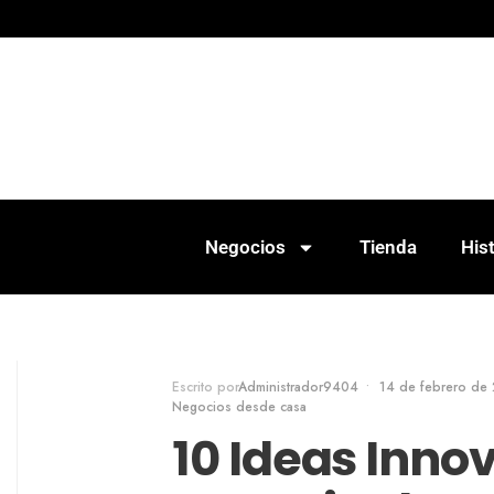
Negocios
Tienda
Hist
Escrito por
Administrador9404
•
14 de febrero de
Negocios desde casa
10 Ideas Inno