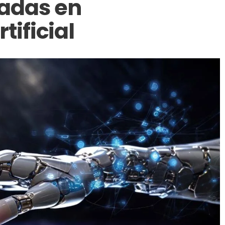
adas en
tificial