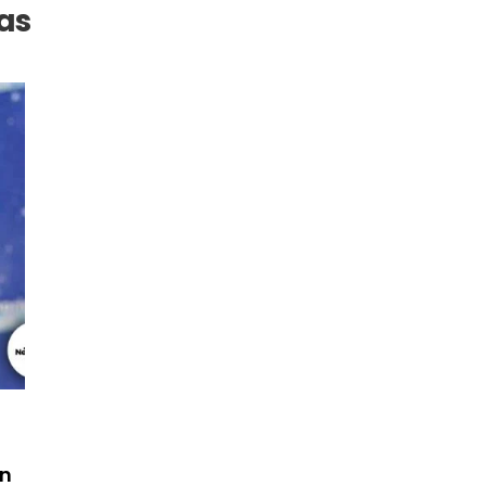
as
ón