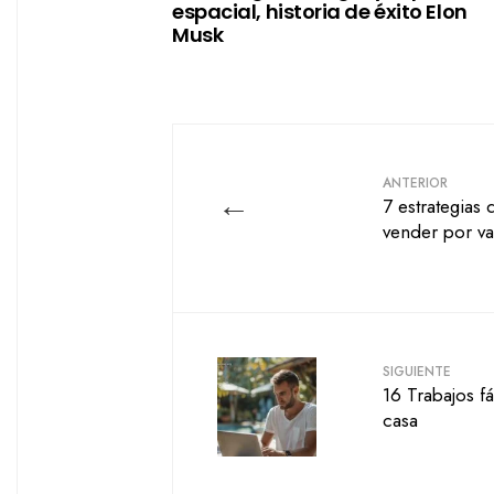
espacial, historia de éxito Elon
Musk
ANTERIOR
←
7 estrategias 
vender por va
SIGUIENTE
16 Trabajos f
casa