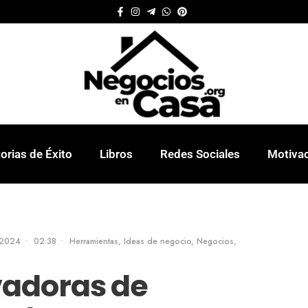
orias de Éxito
Libros
Redes Sociales
Motiva
 2024
•
02:38
•
Herramientas
,
Ideas de negocio
,
Negocios
,
vadoras de