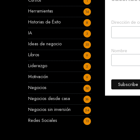
Cursos
1
Herramientas
14
Historias de Éxito
Dirección de c
8
IA
3
Ideas de negocio
33
Nombre
Libros
9
Liderazgo
2
Motivación
9
Negocios
50
Negocios desde casa
36
Negocios sin inversión
24
Redes Sociales
13