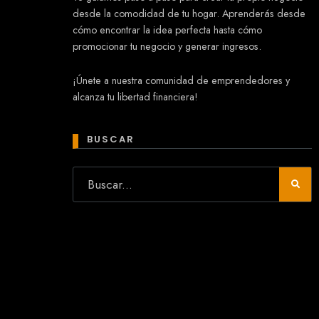
desde la comodidad de tu hogar. Aprenderás desde
cómo encontrar la idea perfecta hasta cómo
promocionar tu negocio y generar ingresos.
Mary
¡Únete a nuestra comunidad de emprendedores y
En línea
alcanza tu libertad financiera!
¡Hola!
Soy Mary tu asistente virtual.
¿Quieres que te ayude a crear un
BUSCAR
negocio?