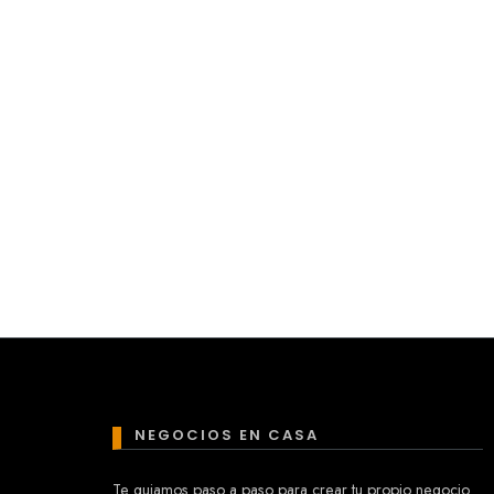
NEGOCIOS EN CASA
Te guiamos paso a paso para crear tu propio negocio