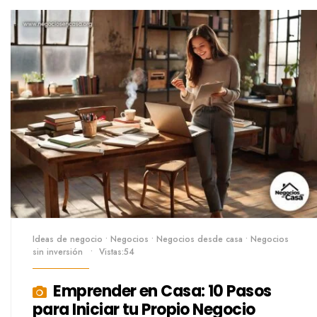
Ideas de negocio
•
Negocios
•
Negocios desde casa
•
Negocios
sin inversión
•
Vistas:54
Emprender en Casa: 10 Pasos
para Iniciar tu Propio Negocio