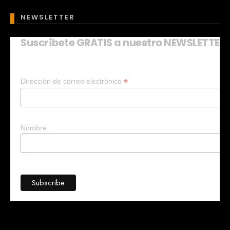
NEWSLETTER
Suscríbete GRATIS a nuestro NEWSLETTER
Mary
En línea
*
Dirección de correo electrónico
¡Hola!
Soy Mary tu asistente virtual.
¿Quieres que te ayude a crear un
negocio?
Nombre