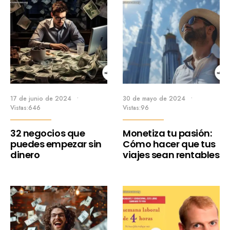
17 de junio de 2024
•
30 de mayo de 2024
•
Vistas:646
Vistas:96
32 negocios que
Monetiza tu pasión:
puedes empezar sin
Cómo hacer que tus
dinero
viajes sean rentables