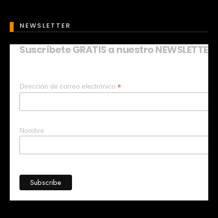
NEWSLETTER
Suscríbete GRATIS a nuestro NEWSLETTER
Mary
En línea
*
Dirección de correo electrónico
¡Hola!
Soy Mary tu asistente virtual.
¿Quieres que te ayude a crear un
negocio?
Nombre