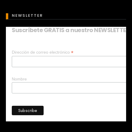
NEWSLETTER
Suscríbete GRATIS a nuestro NEWSLETTER
Mary
En línea
*
Dirección de correo electrónico
¡Hola!
Soy Mary tu asistente virtual.
¿Quieres que te ayude a crear un
negocio?
Nombre