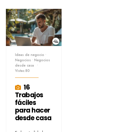
Ideas de negocio
•
Negocios
•
Negocios
desde casa
•
Vistas:80
16
Trabajos
fáciles
para hacer
desde casa