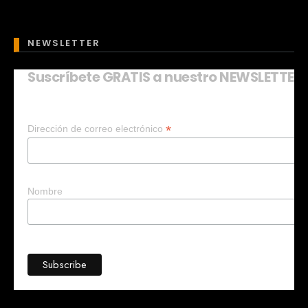
NEWSLETTER
Suscríbete GRATIS a nuestro NEWSLETTER
Mary
En línea
*
Dirección de correo electrónico
¡Hola!
Soy Mary tu asistente virtual.
¿Quieres que te ayude a crear un
negocio?
Nombre