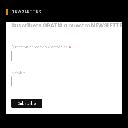
NEWSLETTER
Suscríbete GRATIS a nuestro NEWSLETTER
Mary
En línea
*
Dirección de correo electrónico
¡Hola!
Soy Mary tu asistente virtual.
¿Quieres que te ayude a crear un
negocio?
Nombre