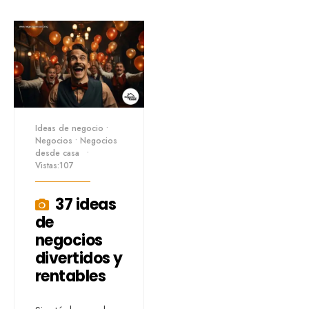
Ideas de negocio
•
Negocios
•
Negocios
desde casa
•
Vistas:107
37 ideas
de
negocios
divertidos y
rentables