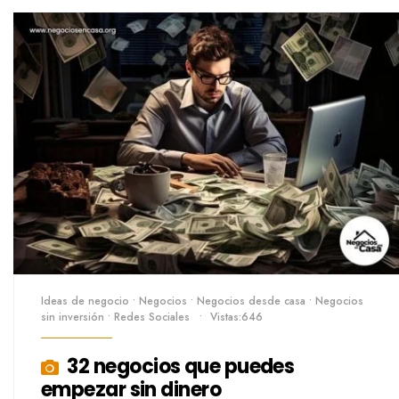
Ideas de negocio
•
Negocios
•
Negocios desde casa
•
Negocios
sin inversión
•
Redes Sociales
•
Vistas:646
32 negocios que puedes
empezar sin dinero