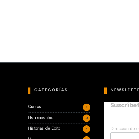
CATEGORÍAS
NEWSLETT
Suscríbe
Cursos
1
Herramientas
14
Historias de Éxito
Dirección de c
8