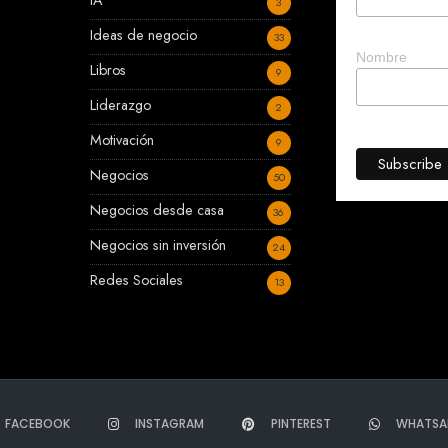
IA
3
Ideas de negocio
33
Nombre
Libros
9
Liderazgo
2
Motivación
9
Negocios
50
Negocios desde casa
36
Negocios sin inversión
24
Redes Sociales
13
FACEBOOK
INSTAGRAM
PINTEREST
WHATSA