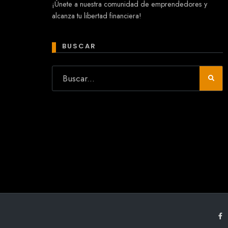
¡Únete a nuestra comunidad de emprendedores y
En línea
alcanza tu libertad financiera!
¡Hola! 👋 Soy Mary tu asistente virtual.
🤖
¿Quieres que te ayude a crear un
BUSCAR
negocio?