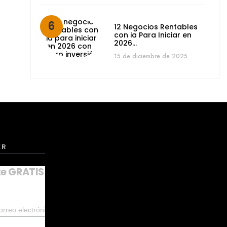
12 Negocios Rentables
con ia Para Iniciar en
2026…
15 de diciembre de 2025
ER
te GRATIS a nuestro NEWSLETTER
*
indica que es obligatorio
*
orreo electrónico