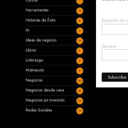
Cursos
1
Herramientas
14
Historias de Éxito
Dirección de c
8
IA
3
Ideas de negocio
33
Nombre
Libros
9
Liderazgo
2
Motivación
9
Negocios
50
Negocios desde casa
36
Negocios sin inversión
24
Redes Sociales
13