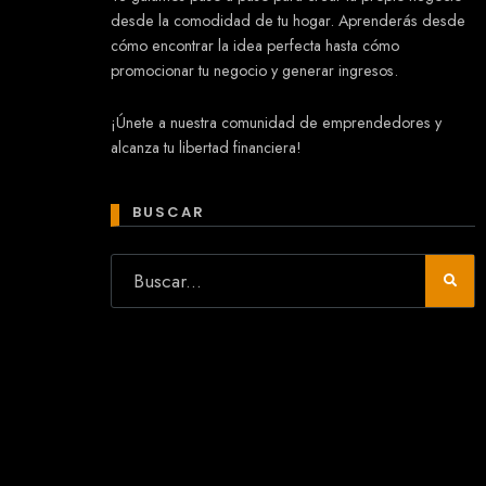
desde la comodidad de tu hogar. Aprenderás desde
cómo encontrar la idea perfecta hasta cómo
promocionar tu negocio y generar ingresos.
Mary
¡Únete a nuestra comunidad de emprendedores y
En línea
alcanza tu libertad financiera!
¡Hola!
Soy Mary tu asistente virtual.
¿Quieres que te ayude a crear un
BUSCAR
negocio?