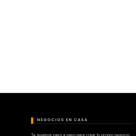
NEGOCIOS EN CASA
Te guiamos paso a paso para crear tu propio negocio