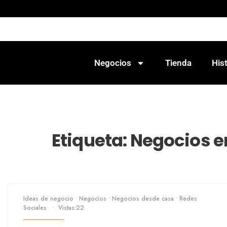
Negocios
Tienda
Hist
Etiqueta:
Negocios e
Ideas de negocio
•
Negocios
•
Negocios desde casa
•
Redes
Sociales
•
Vistas:22