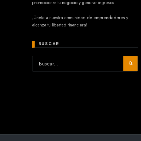
promocionar tu negocio y generar ingresos.
Mary
¡Únete a nuestra comunidad de emprendedores y
En línea
alcanza tu libertad financiera!
¡Hola! 👋 Soy Mary tu asistente virtual.
🤖
¿Quieres que te ayude a crear un
BUSCAR
negocio?