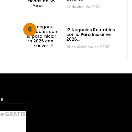
14 de abril de 2024
12 Negocios Rentables
con ia Para Iniciar en
2026…
15 de diciembre de 2025
ER
te GRATIS a nuestro NEWSLETTER
*
indica que es obligatorio