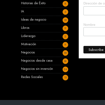
Historias de Éxito
Dirección de c
8
IA
3
Ideas de negocio
33
Nombre
Libros
9
Liderazgo
2
Motivación
9
Negocios
50
Negocios desde casa
36
Negocios sin inversión
24
Redes Sociales
13