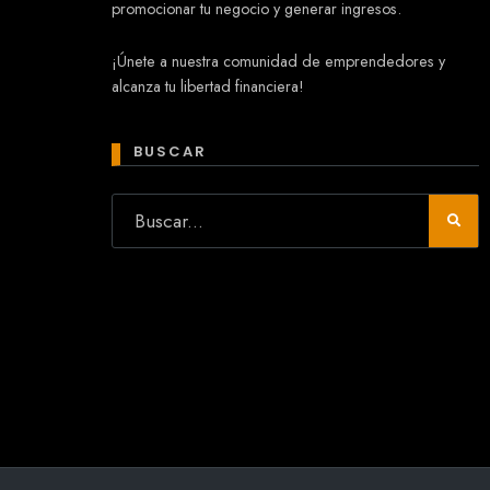
promocionar tu negocio y generar ingresos.
Mary
¡Únete a nuestra comunidad de emprendedores y
En línea
alcanza tu libertad financiera!
¡Hola! 👋 Soy Mary tu asistente virtual.
🤖
¿Quieres que te ayude a crear un
BUSCAR
negocio?