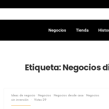
Negocios
Tienda
Histo
Etiqueta:
Negocios d
Ideas de negocio
•
Negocios
•
Negocios desde casa
•
Negocios
sin inversión
•
Vistas:29