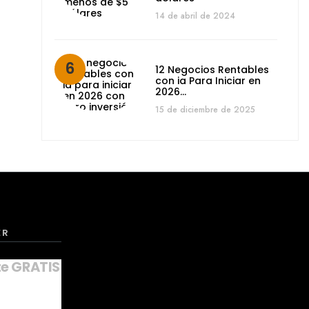
14 de abril de 2024
12 Negocios Rentables
con ia Para Iniciar en
2026…
15 de diciembre de 2025
ER
te GRATIS a nuestro NEWSLETTER
*
indica que es obligatorio