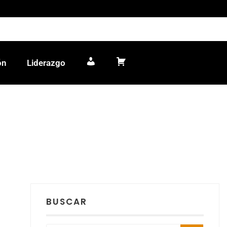
ón
Liderazgo
Mi cuenta
Carrito
BUSCAR