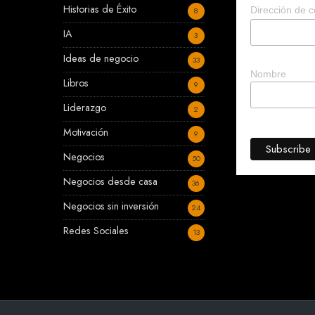
Historias de Éxito
Dirección de c
8
IA
3
Ideas de negocio
33
Nombre
Libros
9
Liderazgo
2
Motivación
9
Negocios
50
Negocios desde casa
36
Negocios sin inversión
24
Redes Sociales
13