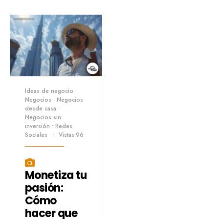
Ideas de negocio
•
Negocios
•
Negocios
desde casa
•
Negocios sin
inversión
•
Redes
Sociales
•
Vistas:96
Monetiza tu
pasión:
Cómo
hacer que