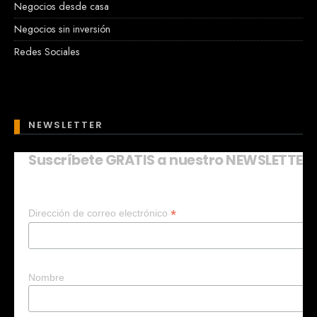
Negocios desde casa
Negocios sin inversión
Redes Sociales
NEWSLETTER
Suscríbete GRATIS a nuestro NEWSLETTER
Mary
En línea
*
Dirección de correo electrónico
¡Hola!
Soy Mary tu asistente virtual.
¿Quieres que te ayude a crear un
negocio?
Nombre