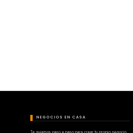
NEGOCIOS EN CASA
Te guiamos paso a paso para crear tu propio negocio