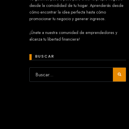
desde la comodidad de tu hogar. Aprenderás desde
cómo encontrar la idea perfecta hasta cómo
promocionar tu negocio y generar ingresos.
Mary
¡Únete a nuestra comunidad de emprendedores y
En línea
alcanza tu libertad financiera!
¡Hola!
Soy Mary tu asistente virtual.
¿Quieres que te ayude a crear un
BUSCAR
negocio?