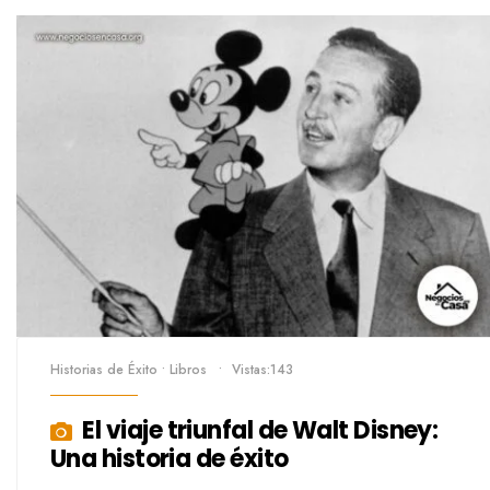
Historias de Éxito
•
Libros
•
Vistas:143
El viaje triunfal de Walt Disney:
Una historia de éxito