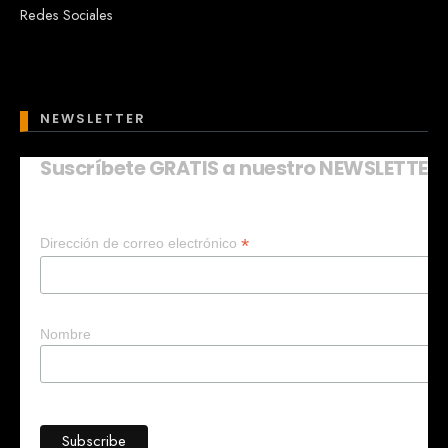
Redes Sociales
NEWSLETTER
Suscríbete GRATIS a nuestro NEWSLETTER
Mary
En línea
*
Dirección de correo electrónico
¡Hola!
Soy Mary tu asistente virtual.
¿Quieres que te ayude a crear un
negocio?
Nombre