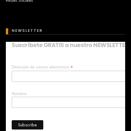
Redes Sociales
NEWSLETTER
Suscríbete GRATIS a nuestro NEWSLETTER
Mary
En línea
*
Dirección de correo electrónico
¡Hola!
Soy Mary tu asistente virtual.
¿Quieres que te ayude a crear un
negocio?
Nombre