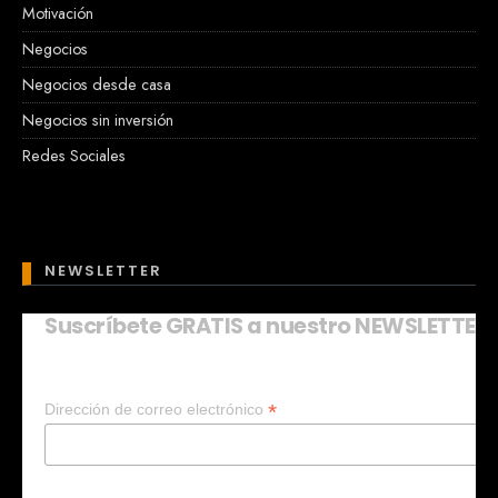
Motivación
Negocios
Negocios desde casa
Negocios sin inversión
Redes Sociales
NEWSLETTER
Suscríbete GRATIS a nuestro NEWSLETTER
Mary
En línea
*
Dirección de correo electrónico
¡Hola!
Soy Mary tu asistente virtual.
¿Quieres que te ayude a crear un
negocio?