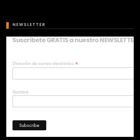
NEWSLETTER
Suscríbete GRATIS a nuestro NEWSLETTER
Mary
En línea
*
Dirección de correo electrónico
¡Hola!
Soy Mary tu asistente virtual.
¿Quieres que te ayude a crear un
negocio?
Nombre