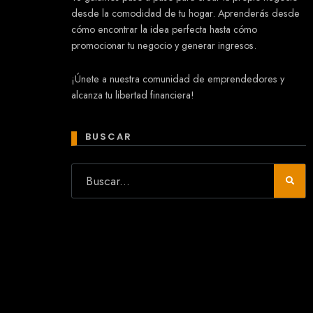
desde la comodidad de tu hogar. Aprenderás desde
cómo encontrar la idea perfecta hasta cómo
promocionar tu negocio y generar ingresos.
Mary
¡Únete a nuestra comunidad de emprendedores y
En línea
alcanza tu libertad financiera!
¡Hola!
Soy Mary tu asistente virtual.
¿Quieres que te ayude a crear un
BUSCAR
negocio?