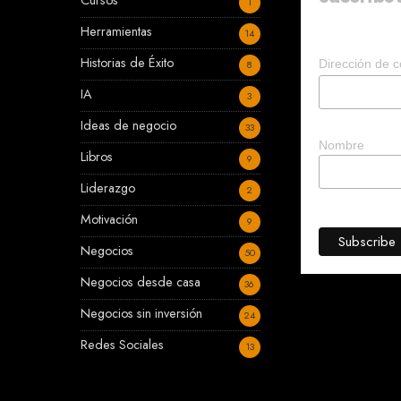
Cursos
1
Herramientas
14
Historias de Éxito
Dirección de c
8
IA
3
Ideas de negocio
33
Nombre
Libros
9
Liderazgo
2
Motivación
9
Negocios
50
Negocios desde casa
36
Negocios sin inversión
24
Redes Sociales
13