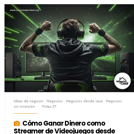
Ideas de negocio
•
Negocios
•
Negocios desde casa
•
Negocios
sin inversión
•
Vistas:21
Cómo Ganar Dinero como
Streamer de Videojuegos desde