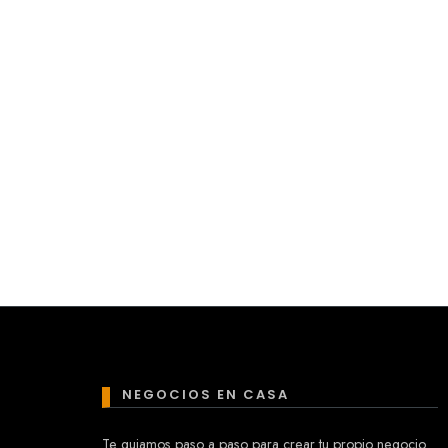
NEGOCIOS EN CASA
Te guiamos paso a paso para crear tu propio negocio