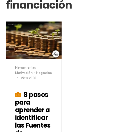
financiación
Herramientas
•
Motivación
•
Negocios
•
Vistas:131
8 pasos
para
aprender a
identificar
las Fuentes