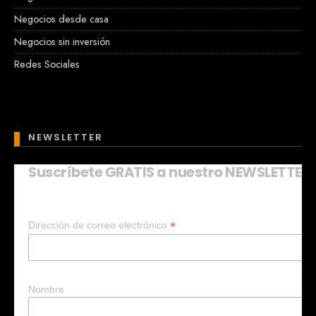
Negocios desde casa
Negocios sin inversión
Redes Sociales
NEWSLETTER
Suscríbete GRATIS a nuestro NEWSLETTER
Mary
En línea
*
Dirección de correo electrónico
¡Hola!
Soy Mary tu asistente virtual.
¿Quieres que te ayude a crear un
negocio?
Nombre