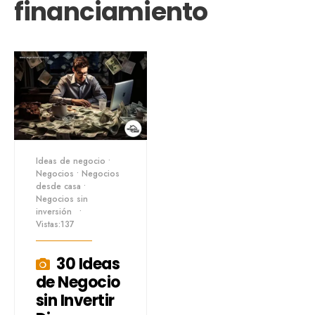
financiamiento
Ideas de negocio
•
Negocios
•
Negocios
desde casa
•
Negocios sin
inversión
•
Vistas:137
30 Ideas
de Negocio
sin Invertir