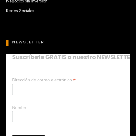
Negocios sin inversión
Redes Sociales
NEWSLETTER
Suscríbete GRATIS a nuestro NEWSLETTER
Mary
En línea
*
Dirección de correo electrónico
¡Hola!
Soy Mary tu asistente virtual.
¿Quieres que te ayude a crear un
negocio?
Nombre