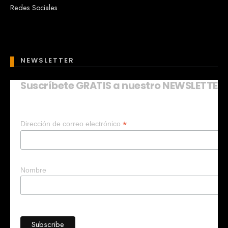
Redes Sociales
NEWSLETTER
Suscríbete GRATIS a nuestro NEWSLETTER
Mary
En línea
*
Dirección de correo electrónico
¡Hola!
Soy Mary tu asistente virtual.
¿Quieres que te ayude a crear un
negocio?
Nombre