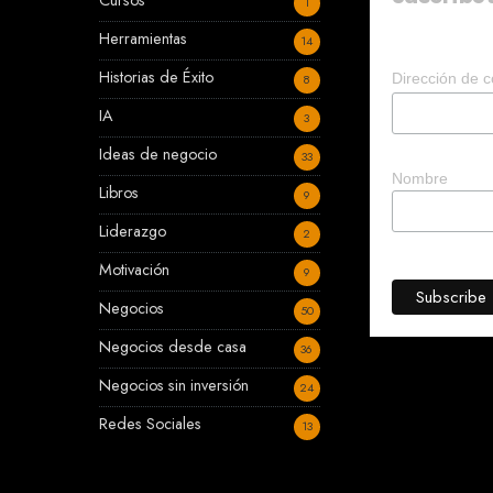
Cursos
1
Herramientas
14
Historias de Éxito
Dirección de c
8
IA
3
Ideas de negocio
33
Nombre
Libros
9
Liderazgo
2
Motivación
9
Negocios
50
Negocios desde casa
36
Negocios sin inversión
24
Redes Sociales
13