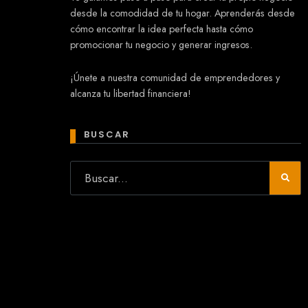
desde la comodidad de tu hogar. Aprenderás desde
cómo encontrar la idea perfecta hasta cómo
promocionar tu negocio y generar ingresos.
Mary
¡Únete a nuestra comunidad de emprendedores y
En línea
alcanza tu libertad financiera!
¡Hola!
Soy Mary tu asistente virtual.
¿Quieres que te ayude a crear un
BUSCAR
negocio?