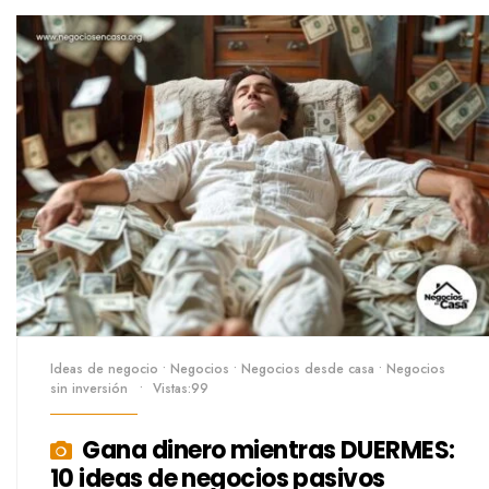
Ideas de negocio
•
Negocios
•
Negocios desde casa
•
Negocios
sin inversión
•
Vistas:99
Gana dinero mientras DUERMES:
10 ideas de negocios pasivos