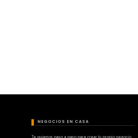
NEGOCIOS EN CASA
Te guiamos paso a paso para crear tu propio negocio