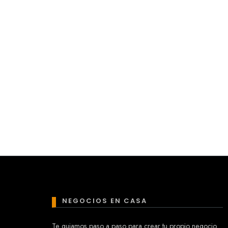
NEGOCIOS EN CASA
Te guiamos paso a paso para crear tu propio negocio