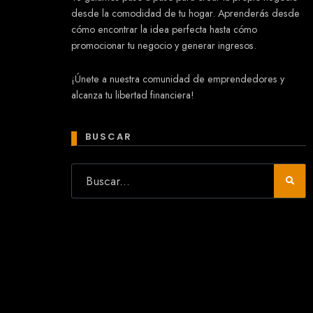
desde la comodidad de tu hogar. Aprenderás desde
cómo encontrar la idea perfecta hasta cómo
promocionar tu negocio y generar ingresos.
Mary
¡Únete a nuestra comunidad de emprendedores y
En línea
alcanza tu libertad financiera!
¡Hola!
Soy Mary tu asistente virtual.
¿Quieres que te ayude a crear un
BUSCAR
negocio?