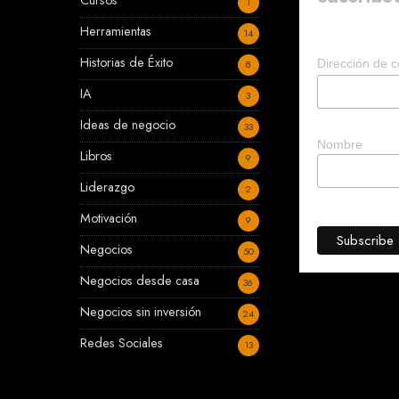
Cursos
1
Herramientas
14
Historias de Éxito
Dirección de c
8
IA
3
Ideas de negocio
33
Nombre
Libros
9
Liderazgo
2
Motivación
9
Negocios
50
Negocios desde casa
36
Negocios sin inversión
24
Redes Sociales
13