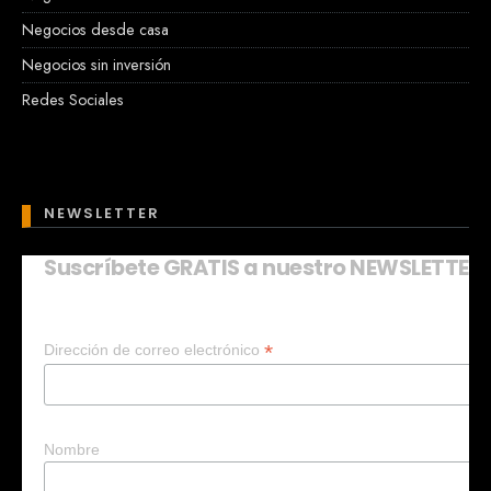
Negocios desde casa
Negocios sin inversión
Redes Sociales
NEWSLETTER
Suscríbete GRATIS a nuestro NEWSLETTER
Mary
En línea
*
Dirección de correo electrónico
¡Hola!
Soy Mary tu asistente virtual.
¿Quieres que te ayude a crear un
negocio?
Nombre