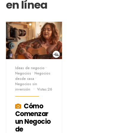
en línea
Ideas de negocio
•
Negocios
•
Negocios
desde casa
•
Negocios sin
inversión
•
Vistas:26
Cómo
Comenzar
un Negocio
de