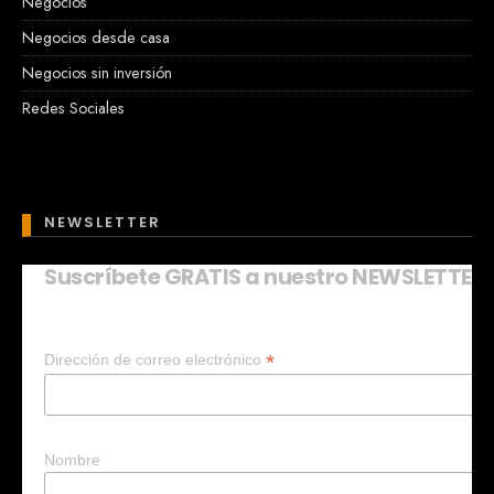
Negocios
Negocios desde casa
Negocios sin inversión
Redes Sociales
NEWSLETTER
Suscríbete GRATIS a nuestro NEWSLETTER
Mary
En línea
*
Dirección de correo electrónico
¡Hola!
Soy Mary tu asistente virtual.
¿Quieres que te ayude a crear un
negocio?
Nombre