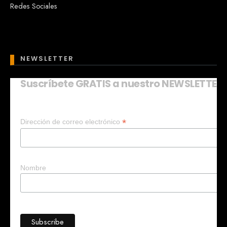
Redes Sociales
NEWSLETTER
Suscríbete GRATIS a nuestro NEWSLETTER
Mary
En línea
*
Dirección de correo electrónico
¡Hola!
Soy Mary tu asistente virtual.
¿Quieres que te ayude a crear un
negocio?
Nombre