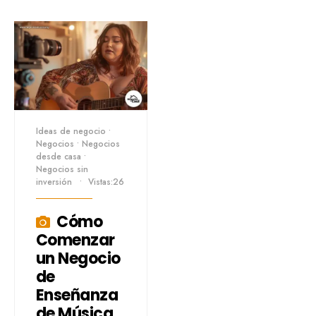
Ideas de negocio
•
Negocios
•
Negocios
desde casa
•
Negocios sin
inversión
•
Vistas:26
Cómo
Comenzar
un Negocio
de
Enseñanza
de Música