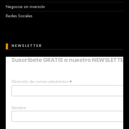
Negocios sin inversión
Redes Sociales
NEWSLETTER
Suscríbete GRATIS a nuestro NEWSLETTER
Mary
En línea
*
Dirección de correo electrónico
¡Hola!
Soy Mary tu asistente virtual.
¿Quieres que te ayude a crear un
negocio?
Nombre