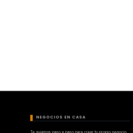
NEGOCIOS EN CASA
Te guiamos paso a paso para crear tu propio negocio