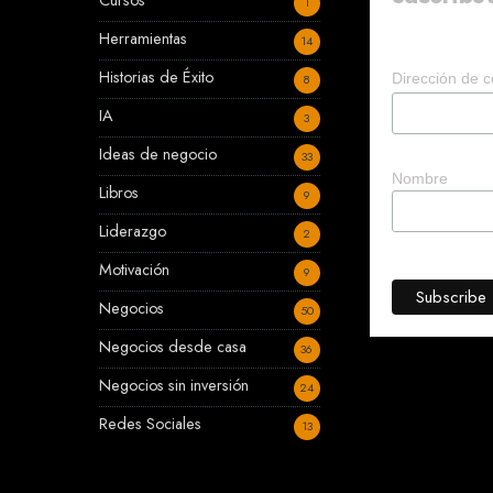
Cursos
1
Herramientas
14
Historias de Éxito
Dirección de c
8
IA
3
Ideas de negocio
33
Nombre
Libros
9
Liderazgo
2
Motivación
9
Negocios
50
Negocios desde casa
36
Negocios sin inversión
24
Redes Sociales
13