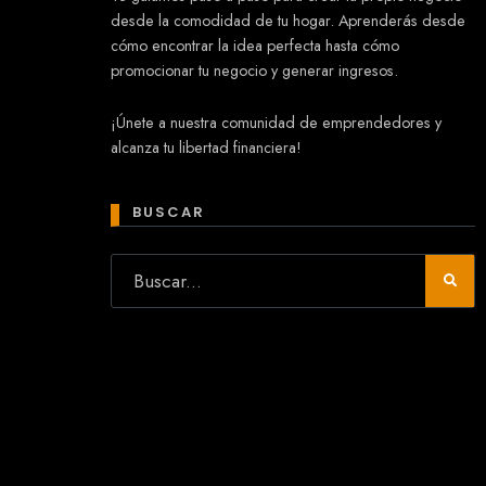
desde la comodidad de tu hogar. Aprenderás desde
cómo encontrar la idea perfecta hasta cómo
promocionar tu negocio y generar ingresos.
Mary
¡Únete a nuestra comunidad de emprendedores y
En línea
alcanza tu libertad financiera!
¡Hola!
Soy Mary tu asistente virtual.
¿Quieres que te ayude a crear un
BUSCAR
negocio?