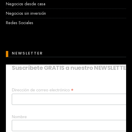
Negocios desde casa
Negocios sin inversión
Redes Sociales
NEWSLETTER
Suscríbete GRATIS a nuestro NEWSLETTER
Mary
En línea
*
Dirección de correo electrónico
¡Hola!
Soy Mary tu asistente virtual.
¿Quieres que te ayude a crear un
negocio?
Nombre